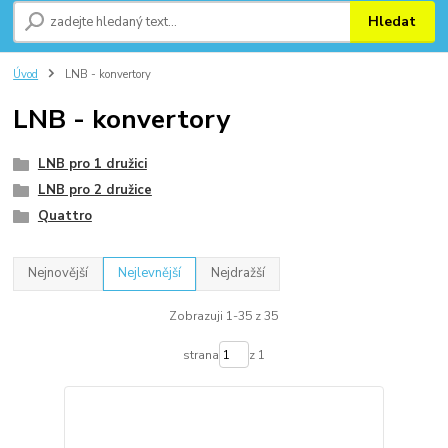
Hledat
Úvod
LNB - konvertory
LNB - konvertory
LNB pro 1 družici
LNB pro 2 družice
Quattro
Nejnovější
Nejlevnější
Nejdražší
Zobrazuji 1-35 z 35
strana
z 1