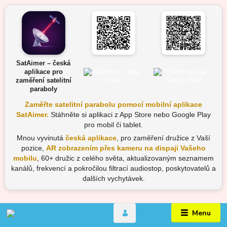
SatAimer – česká
aplikace pro
zaměření satelitní
paraboly
Zaměřte satelitní parabolu pomocí mobilní aplikace
SatAimer.
Stáhněte si aplikaci z App Store nebo Google Play
pro mobil či tablet.
Mnou vyvinutá
česká aplikace
, pro zaměření družice z Vaší
pozice,
AR zobrazením přes kameru na dispaji Vašeho
mobilu
, 60+ družic z celého světa, aktualizovaným seznamem
kanálů, frekvencí a pokročilou filtrací audiostop, poskytovatelů a
dalších vychytávek.
Menu