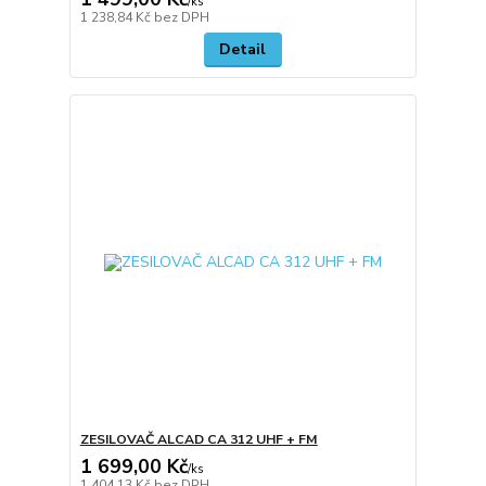
/
ks
1 238,84 Kč
bez DPH
Detail
ZESILOVAČ ALCAD CA 312 UHF + FM
1 699,00 Kč
/
ks
1 404,13 Kč
bez DPH