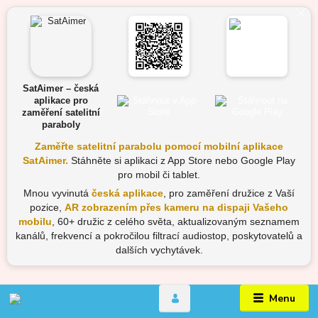
SatAimer – česká
aplikace pro
zaměření satelitní
paraboly
Zaměřte satelitní parabolu pomocí mobilní aplikace
SatAimer.
Stáhněte si aplikaci z App Store nebo Google Play
pro mobil či tablet.
Mnou vyvinutá
česká aplikace
, pro zaměření družice z Vaší
pozice,
AR zobrazením přes kameru na dispaji Vašeho
mobilu
, 60+ družic z celého světa, aktualizovaným seznamem
kanálů, frekvencí a pokročilou filtrací audiostop, poskytovatelů a
dalších vychytávek.
Menu