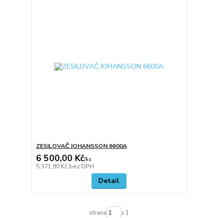
ZESILOVAČ JOHANSSON 6600A
6 500,00 Kč
/
ks
5 371,90 Kč
bez DPH
Detail
strana
z 1