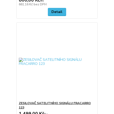
/
ks
661,16 Kč
bez DPH
Detail
ZESILOVAČ SATELITNÍHO SIGNÁLU FRACARRO
123
1 499,00 Kč