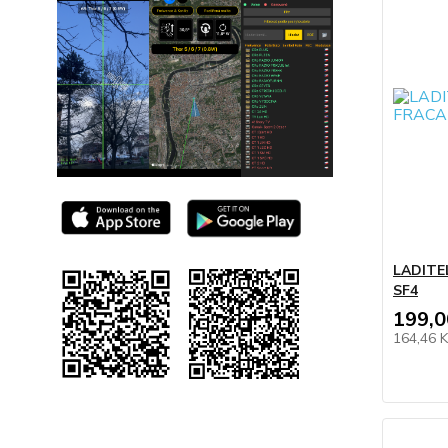
LADIT
SF4
199,0
164,46 