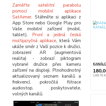
Zaměřte satelitní parabolu
pomocí mobilní aplikace
SatAimer
. Stáhněte si aplikaci z
App Store nebo Google Play pro
Vaše mobilní zařízení (mobil,
tablet).
První a jediná česká
multijazyčná aplikace
, která Vám
ukáže směr z Vaší pozice k družici,
zobrazení AR (augmentová
realita) - zobrazí piktogram
vybrané družice přes kameru
KANÁLO
zařízení na displeji. Plnohodnotný
180,0
aktualizovaný seznam kanálů a
148,76 
frekvencí, pokročilá flitrace
audiostop, poskytovatele,
volných kanálů.