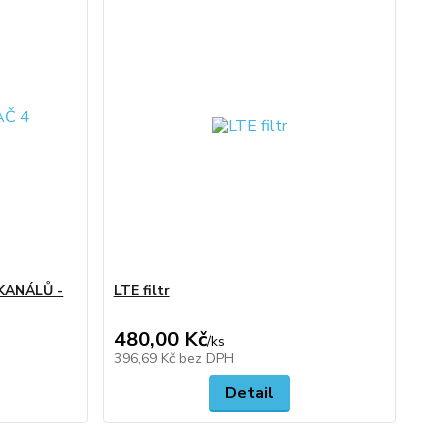
KANÁLŮ -
LTE filtr
480,00 Kč
/
ks
396,69 Kč
bez DPH
Detail