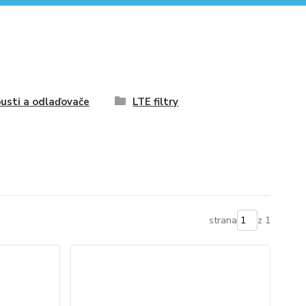
usti a odlaďovače
LTE filtry
strana
z 1