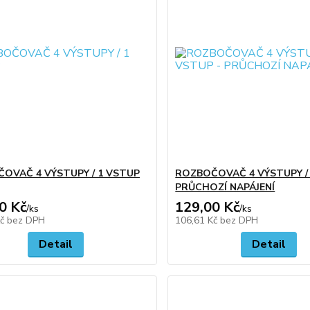
OVAČ 4 VÝSTUPY / 1 VSTUP
ROZBOČOVAČ 4 VÝSTUPY / 
PRŮCHOZÍ NAPÁJENÍ
0 Kč
129,00 Kč
/
ks
/
ks
Kč
bez DPH
106,61 Kč
bez DPH
Detail
Detail