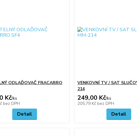
ELNÝ ODLAĎOVAČ FRACARRO
VENKOVNÍ TV / SAT SLUČ
214
0 Kč
249,00 Kč
/
ks
/
ks
Kč
bez DPH
205,79 Kč
bez DPH
Detail
Detail