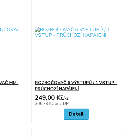
OVAČ MM-
ROZBOČOVAČ 6 VÝSTUPŮ / 1 VSTUP -
PRŮCHOZÍ NAPÁJENÍ
249,00 Kč
/
ks
205,79 Kč
bez DPH
Detail