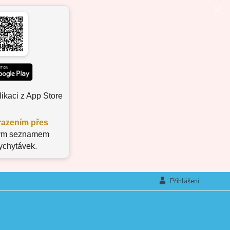
ikaci z App Store
azením přes
aným seznamem
vychytávek.
Přihlášení