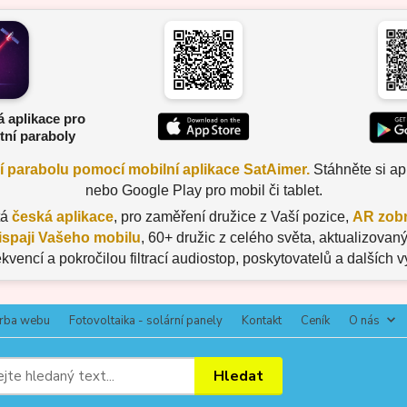
á aplikace pro
tní paraboly
ní parabolu pomocí mobilní aplikace SatAimer.
Stáhněte si apl
nebo Google Play pro mobil či tablet.
tá
česká aplikace
, pro zaměření družice z Vaší pozice,
AR zobr
ispaji Vašeho mobilu
, 60+ družic z celého světa, aktualizov
ekvencí a pokročilou filtrací audiostop, poskytovatelů a dalších 
rba webu
Fotovoltaika - solární panely
Kontakt
Ceník
O nás
Hledat