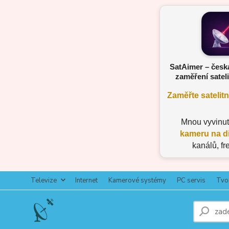
SatAimer – česk
zaměření sateli
Zaměřte satelit
Mnou vyvinu
kameru na d
kanálů, fr
Televize
Internet
Kamerové systémy
PC servis
Tvo