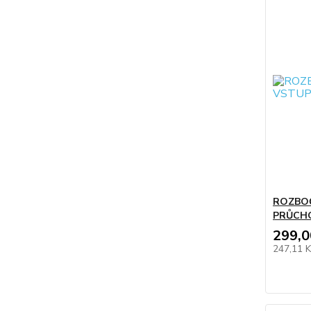
ROZBOČ
PRŮCHO
299,0
247,11 