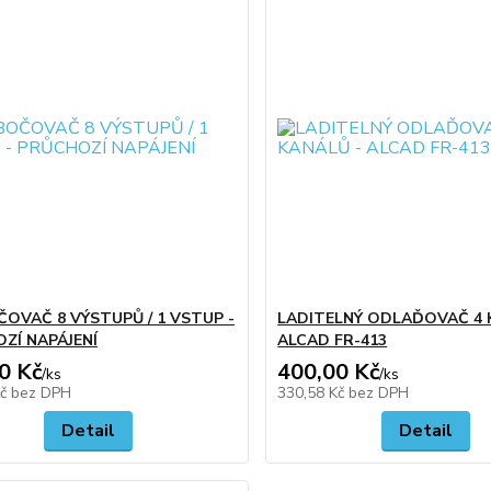
OVAČ 8 VÝSTUPŮ / 1 VSTUP -
LADITELNÝ ODLAĎOVAČ 4 
ZÍ NAPÁJENÍ
ALCAD FR-413
0 Kč
400,00 Kč
/
ks
/
ks
Kč
bez DPH
330,58 Kč
bez DPH
Detail
Detail