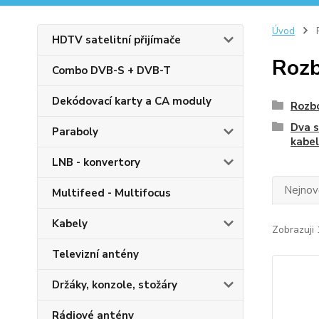
Úvod
R
HDTV satelitní přijímače
Rozb
Combo DVB-S + DVB-T
Dekódovací karty a CA moduly
Rozb
Dva s
Paraboly
kabe
LNB - konvertory
Nejnově
Multifeed - Multifocus
Kabely
Zobrazuji 
Televizní antény
Držáky, konzole, stožáry
Rádiové antény