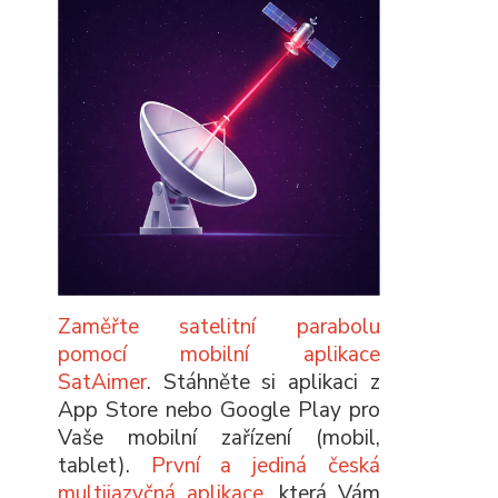
Zaměřte satelitní parabolu
pomocí mobilní aplikace
SatAimer
. Stáhněte si aplikaci z
App Store nebo Google Play pro
Vaše mobilní zařízení (mobil,
tablet).
První a jediná česká
multijazyčná aplikace
, která Vám