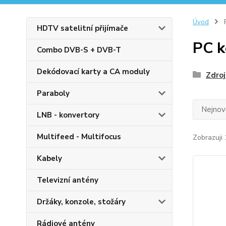
Úvod
HDTV satelitní přijímače
PC 
Combo DVB-S + DVB-T
Dekódovací karty a CA moduly
Zdroj
Paraboly
Nejnově
LNB - konvertory
Multifeed - Multifocus
Zobrazuji 
Kabely
Televizní antény
Držáky, konzole, stožáry
Rádiové antény