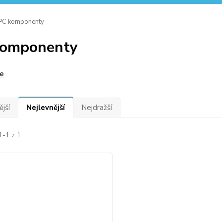
PC komponenty
komponenty
e
jší
Nejlevnější
Nejdražší
1-1 z 1