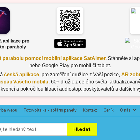
á aplikace pro
tní paraboly
ní parabolu pomocí mobilní aplikace SatAimer.
Stáhněte si apl
nebo Google Play pro mobil či tablet.
tá
česká aplikace
, pro zaměření družice z Vaší pozice,
AR zobr
ispaji Vašeho mobilu
, 60+ družic z celého světa, aktualizov
ekvencí a pokročilou filtrací audiostop, poskytovatelů a dalších 
rba webu
Fotovoltaika - solární panely
Kontakt
Ceník
O nás
Hledat