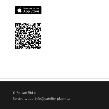
© Bc. Jan Bidlo
Správa webu:
info@satelity-plzen.cz