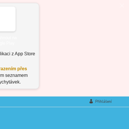
ikaci z App Store
azením přes
aným seznamem
vychytávek.
Přihlášení