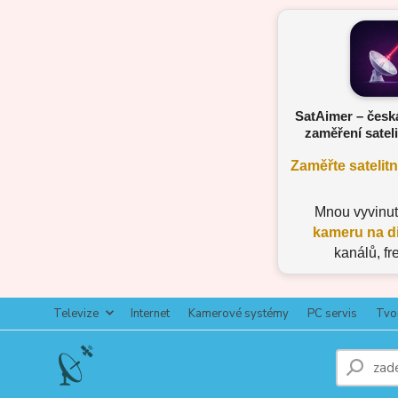
SatAimer – česk
zaměření sateli
Zaměřte satelit
Mnou vyvinu
kameru na d
kanálů, fr
Televize
Internet
Kamerové systémy
PC servis
Tvo