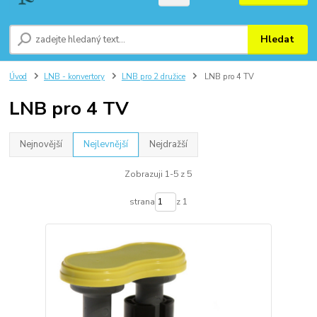
Hledat
Úvod
LNB - konvertory
LNB pro 2 družice
LNB pro 4 TV
LNB pro 4 TV
Nejnovější
Nejlevnější
Nejdražší
Zobrazuji 1-5 z 5
strana
z 1