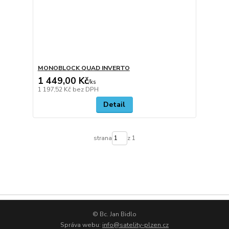
MONOBLOCK QUAD INVERTO
1 449,00 Kč
/
ks
1 197,52 Kč
bez DPH
Detail
strana
z 1
© Bc. Jan Bidlo
Správa webu:
info@satelity-plzen.cz