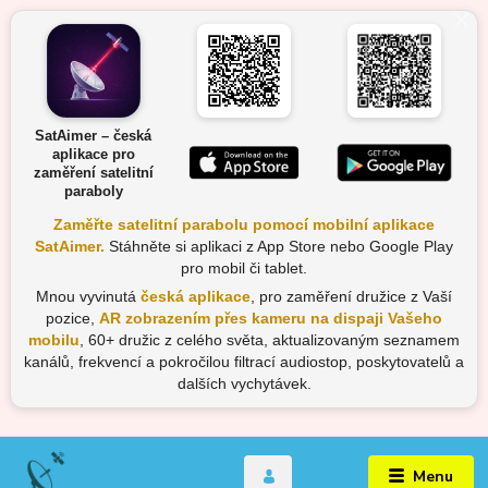
SatAimer – česká
aplikace pro
zaměření satelitní
paraboly
Zaměřte satelitní parabolu pomocí mobilní aplikace
SatAimer.
Stáhněte si aplikaci z App Store nebo Google Play
pro mobil či tablet.
Mnou vyvinutá
česká aplikace
, pro zaměření družice z Vaší
pozice,
AR zobrazením přes kameru na dispaji Vašeho
mobilu
, 60+ družic z celého světa, aktualizovaným seznamem
kanálů, frekvencí a pokročilou filtrací audiostop, poskytovatelů a
dalších vychytávek.
Menu