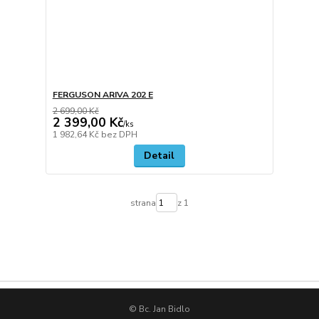
FERGUSON ARIVA 202 E
2 699,00 Kč
2 399,00 Kč
/
ks
1 982,64 Kč
bez DPH
Detail
strana
z 1
© Bc. Jan Bidlo