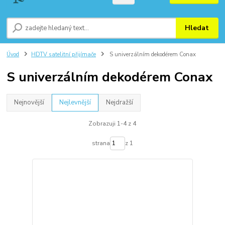
Hledat
Úvod
HDTV satelitní přijímače
S univerzálním dekodérem Conax
S univerzálním dekodérem Conax
Nejnovější
Nejlevnější
Nejdražší
Zobrazuji 1-4 z 4
strana
z 1