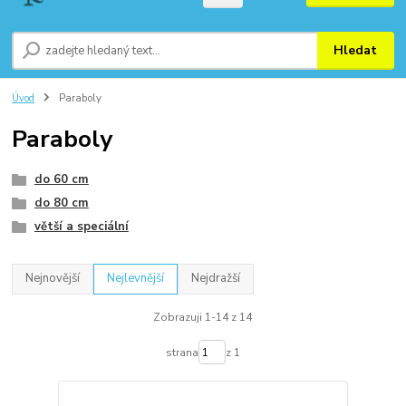
Hledat
Úvod
Paraboly
Paraboly
do 60 cm
do 80 cm
větší a speciální
Nejnovější
Nejlevnější
Nejdražší
Zobrazuji 1-14 z 14
strana
z 1