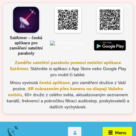
SatAimer – česká
aplikace pro
zaměření satelitní
paraboly
Zaměřte satelitní parabolu pomocí mobilní aplikace
SatAimer.
Stáhněte si aplikaci z App Store nebo Google Play
pro mobil či tablet.
Mnou vyvinutá
česká aplikace
, pro zaměření družice z Vaší
pozice,
AR zobrazením přes kameru na dispaji Vašeho
mobilu
, 60+ družic z celého světa, aktualizovaným seznamem
kanálů, frekvencí a pokročilou filtrací audiostop, poskytovatelů a
dalších vychytávek.
Menu