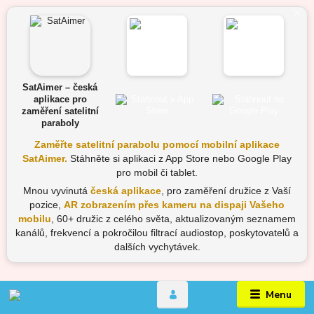
SatAimer – česká
aplikace pro
zaměření satelitní
paraboly
Zaměřte satelitní parabolu pomocí mobilní aplikace
SatAimer.
Stáhněte si aplikaci z App Store nebo Google Play
pro mobil či tablet.
Mnou vyvinutá
česká aplikace
, pro zaměření družice z Vaší
pozice,
AR zobrazením přes kameru na dispaji Vašeho
mobilu
, 60+ družic z celého světa, aktualizovaným seznamem
kanálů, frekvencí a pokročilou filtrací audiostop, poskytovatelů a
dalších vychytávek.
Menu