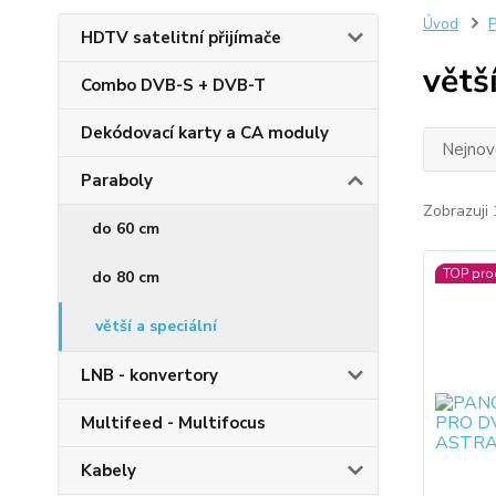
Úvod
P
HDTV satelitní přijímače
větší
Combo DVB-S + DVB-T
Dekódovací karty a CA moduly
Nejnově
Paraboly
Zobrazuji 
do 60 cm
TOP pro
do 80 cm
větší a speciální
LNB - konvertory
Multifeed - Multifocus
Kabely