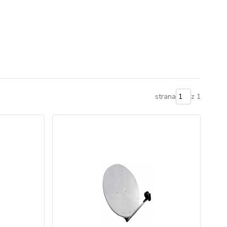
strana
z 1