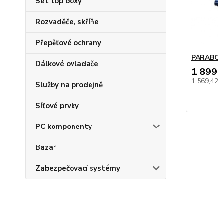
Set top boxy
Rozvaděče, skříňe
Přepěťové ochrany
PARABO
Dálkové ovladače
1 899
1 569,4
Služby na prodejně
Síťové prvky
PC komponenty
Bazar
Zabezpečovací systémy