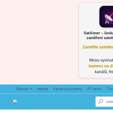
SatAimer – česk
zaměření sateli
Zaměřte satelit
Mnou vyvinu
kameru na d
kanálů, fr
Televize
Internet
Kamerové systémy
PC servis
Tvo