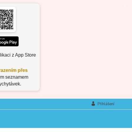
ikaci z App Store
azením přes
aným seznamem
vychytávek.
Přihlášení