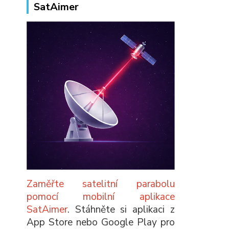
SatAimer
Zaměřte satelitní parabolu
pomocí mobilní aplikace
SatAimer
. Stáhněte si aplikaci z
App Store nebo Google Play pro