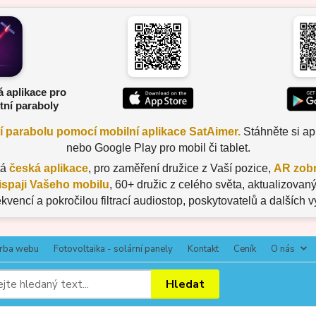
á aplikace pro
tní paraboly
ní parabolu pomocí mobilní aplikace SatAimer.
Stáhněte si apl
nebo Google Play pro mobil či tablet.
tá
česká aplikace
, pro zaměření družice z Vaší pozice,
AR zobr
ispaji Vašeho mobilu
, 60+ družic z celého světa, aktualizov
ekvencí a pokročilou filtrací audiostop, poskytovatelů a dalších 
rba webu
Fotovoltaika - solární panely
Kontakt
Ceník
O nás
Hledat