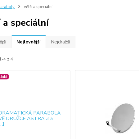
araboly
větší a speciální
 a speciální
jší
Nejlevnější
Nejdražší
1-4 z 4
dukt