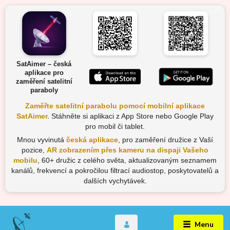
SatAimer – česká
aplikace pro
zaměření satelitní
paraboly
Zaměřte satelitní parabolu pomocí mobilní aplikace
SatAimer.
Stáhněte si aplikaci z App Store nebo Google Play
pro mobil či tablet.
Mnou vyvinutá
česká aplikace
, pro zaměření družice z Vaší
pozice,
AR zobrazením přes kameru na dispaji Vašeho
mobilu
, 60+ družic z celého světa, aktualizovaným seznamem
kanálů, frekvencí a pokročilou filtrací audiostop, poskytovatelů a
dalších vychytávek.
Menu