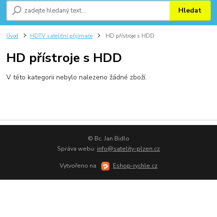
Hledat
Úvod
HDTV satelitní přijímače
HD přístroje s HDD
HD přístroje s HDD
V této kategorii nebylo nalezeno žádné zboží.
© Bc. Jan Bidlo
Správa webu:
info@satelity-plzen.cz
Vytvořeno na
Eshop-rychle.cz