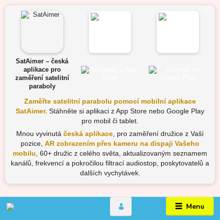
SatAimer – česká
aplikace pro
zaměření satelitní
paraboly
Zaměřte satelitní parabolu pomocí mobilní aplikace
SatAimer.
Stáhněte si aplikaci z App Store nebo Google Play
pro mobil či tablet.
Mnou vyvinutá
česká aplikace
, pro zaměření družice z Vaší
pozice,
AR zobrazením přes kameru na dispaji Vašeho
mobilu
, 60+ družic z celého světa, aktualizovaným seznamem
kanálů, frekvencí a pokročilou filtrací audiostop, poskytovatelů a
dalších vychytávek.
Menu