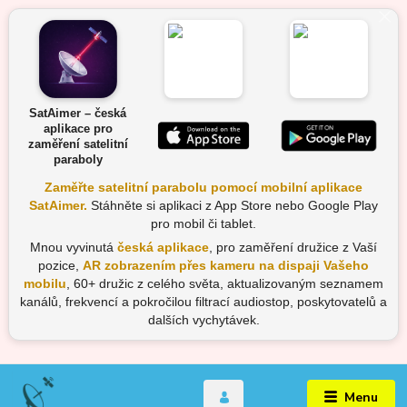
SatAimer – česká
aplikace pro
zaměření satelitní
paraboly
Zaměřte satelitní parabolu pomocí mobilní aplikace
SatAimer.
Stáhněte si aplikaci z App Store nebo Google Play
pro mobil či tablet.
Mnou vyvinutá
česká aplikace
, pro zaměření družice z Vaší
pozice,
AR zobrazením přes kameru na dispaji Vašeho
mobilu
, 60+ družic z celého světa, aktualizovaným seznamem
kanálů, frekvencí a pokročilou filtrací audiostop, poskytovatelů a
dalších vychytávek.
Menu