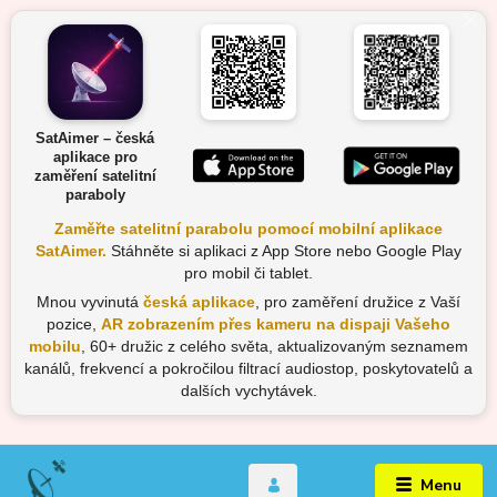
SatAimer – česká
aplikace pro
zaměření satelitní
paraboly
Zaměřte satelitní parabolu pomocí mobilní aplikace
SatAimer.
Stáhněte si aplikaci z App Store nebo Google Play
pro mobil či tablet.
Mnou vyvinutá
česká aplikace
, pro zaměření družice z Vaší
pozice,
AR zobrazením přes kameru na dispaji Vašeho
mobilu
, 60+ družic z celého světa, aktualizovaným seznamem
kanálů, frekvencí a pokročilou filtrací audiostop, poskytovatelů a
dalších vychytávek.
Menu