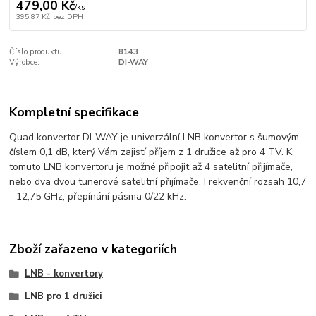
479,00 Kč
/
ks
395,87 Kč
bez DPH
Číslo produktu:
8143
Výrobce:
DI-WAY
Kompletní specifikace
Quad konvertor DI-WAY je univerzální LNB konvertor s šumovým
číslem 0,1 dB, který Vám zajistí příjem z 1 družice až pro 4 TV. K
tomuto LNB konvertoru je možné připojit až 4 satelitní přijímače,
nebo dva dvou tunerové satelitní přijímače. Frekvenční rozsah 10,7
- 12,75 GHz, přepínání pásma 0/22 kHz.
Zboží zařazeno v kategoriích
LNB - konvertory
LNB pro 1 družici