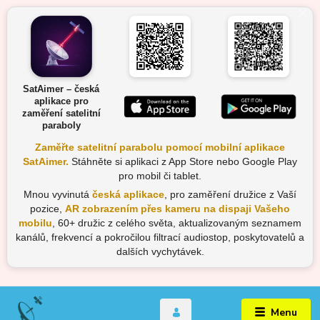
SatAimer – česká
aplikace pro
zaměření satelitní
paraboly
Zaměřte satelitní parabolu pomocí mobilní aplikace
SatAimer.
Stáhněte si aplikaci z App Store nebo Google Play
pro mobil či tablet.
Mnou vyvinutá
česká aplikace
, pro zaměření družice z Vaší
pozice,
AR zobrazením přes kameru na dispaji Vašeho
mobilu
, 60+ družic z celého světa, aktualizovaným seznamem
kanálů, frekvencí a pokročilou filtrací audiostop, poskytovatelů a
dalších vychytávek.
Menu