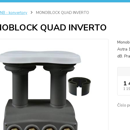
NB - konvertory
MONOBLOCK QUAD INVERTO
OBLOCK QUAD INVERTO
Monobl
Astra 
dB. Pr
1 
1 1
Číslo p