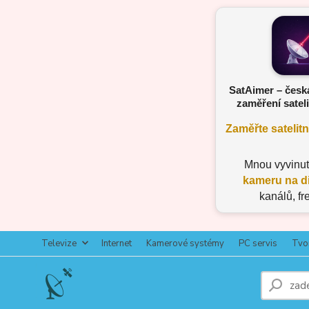
SatAimer – česk
zaměření sateli
Zaměřte satelit
Mnou vyvinu
kameru na d
kanálů, fr
Televize
Internet
Kamerové systémy
PC servis
Tvo