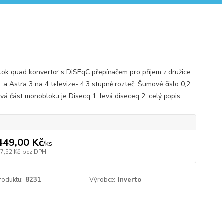
ok quad konvertor s DiSEqC přepínačem pro příjem z družice
1 a Astra 3 na 4 televize- 4,3 stupně rozteč. Šumové číslo 0,2
avá část monobloku je Disecq 1, levá diseceq 2.
celý popis
449,00 Kč
/
ks
97,52 Kč
bez DPH
roduktu:
8231
Výrobce:
Inverto