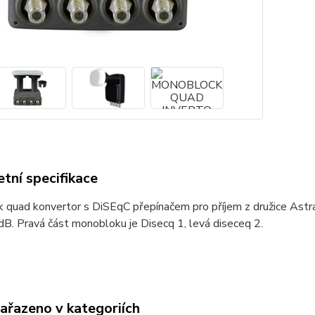
tní specifikace
quad konvertor s DiSEqC přepínačem pro příjem z družice Astra
 dB. Pravá část monobloku je Disecq 1, levá diseceq 2.
zařazeno v kategoriích