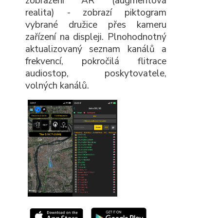
zobrazení AR (augmentová
realita) - zobrazí piktogram
vybrané družice přes kameru
zařízení na displeji. Plnohodnotný
aktualizovaný seznam kanálů a
frekvencí, pokročilá flitrace
audiostop, poskytovatele,
volných kanálů.