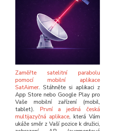
Zaměřte satelitní parabolu
pomocí mobilní aplikace
SatAimer
. Stáhněte si aplikaci z
App Store nebo Google Play pro
Vaše mobilní zařízení (mobil,
tablet).
První a jediná česká
multijazyčná aplikace
, která Vám
ukáže směr z Vaší pozice k družici,