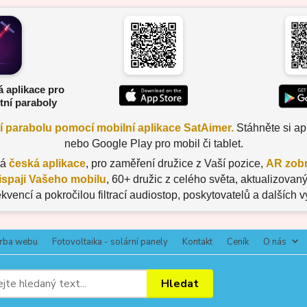
á aplikace pro
tní paraboly
ní parabolu pomocí mobilní aplikace SatAimer.
Stáhněte si apl
nebo Google Play pro mobil či tablet.
tá
česká aplikace
, pro zaměření družice z Vaší pozice,
AR zobr
ispaji Vašeho mobilu
, 60+ družic z celého světa, aktualizov
ekvencí a pokročilou filtrací audiostop, poskytovatelů a dalších 
rba webu
Fotovoltaika - solární panely
Kontakt
Ceník
O nás
Hledat