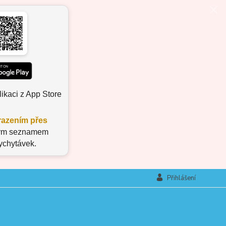
ikaci z App Store
azením přes
aným seznamem
vychytávek.
Přihlášení