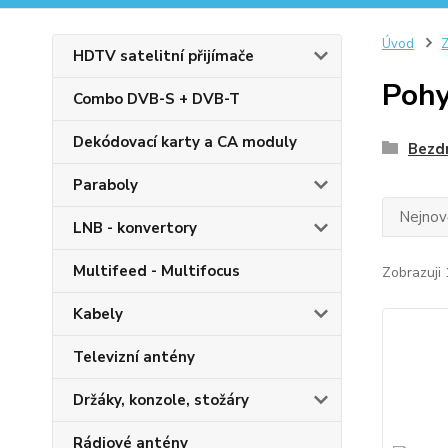
Úvod
Z
HDTV satelitní přijímače
Pohy
Combo DVB-S + DVB-T
Dekódovací karty a CA moduly
Bezd
Paraboly
Nejnově
LNB - konvertory
Multifeed - Multifocus
Zobrazuji 
Kabely
Televizní antény
Držáky, konzole, stožáry
Rádiové antény