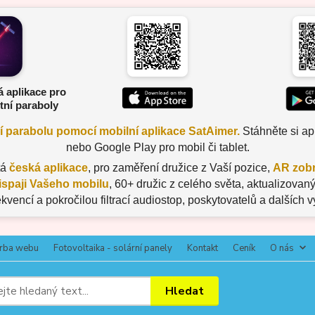
á aplikace pro
tní paraboly
ní parabolu pomocí mobilní aplikace SatAimer.
Stáhněte si apl
nebo Google Play pro mobil či tablet.
tá
česká aplikace
, pro zaměření družice z Vaší pozice,
AR zobr
ispaji Vašeho mobilu
, 60+ družic z celého světa, aktualizov
ekvencí a pokročilou filtrací audiostop, poskytovatelů a dalších 
rba webu
Fotovoltaika - solární panely
Kontakt
Ceník
O nás
Hledat