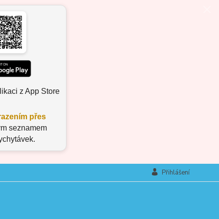
ikaci z App Store
azením přes
aným seznamem
vychytávek.
Přihlášení