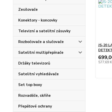
Zesilovače
Konektory - koncovky
Televizní a satelitní zásuvky
Rozbočovače a slučovače
JS-20 
DETEK
Satelitní multipřepínače
699,0
577,69 
Držáky televizorů
Satelitní vyhledávače
Set top boxy
Rozvaděče, skříňe
Přepěťové ochrany