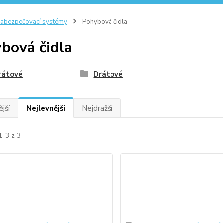
abezpečovací systémy
Pohybová čidla
bová čidla
rátové
Drátové
jší
Nejlevnější
Nejdražší
1-3 z 3