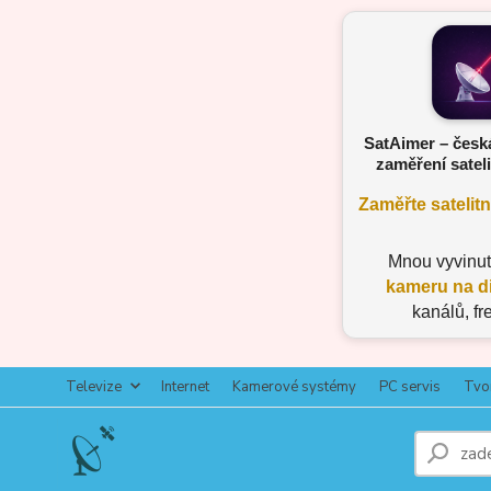
SatAimer – česk
zaměření sateli
Zaměřte satelit
Mnou vyvinu
kameru na d
kanálů, fr
Televize
Internet
Kamerové systémy
PC servis
Tvo