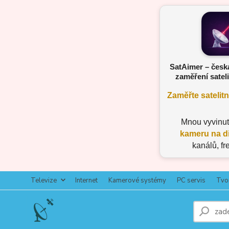
SatAimer – česk
zaměření sateli
Zaměřte satelit
Mnou vyvinu
kameru na d
kanálů, fr
Televize
Internet
Kamerové systémy
PC servis
Tvo