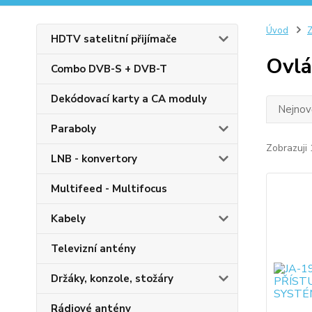
Úvod
Z
HDTV satelitní přijímače
Ovlá
Combo DVB-S + DVB-T
Dekódovací karty a CA moduly
Nejnově
Paraboly
Zobrazuji 
LNB - konvertory
Multifeed - Multifocus
Kabely
Televizní antény
Držáky, konzole, stožáry
Rádiové antény