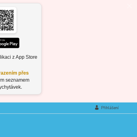
ikaci z App Store
azením přes
aným seznamem
vychytávek.
Přihlášení