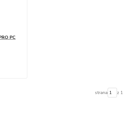
 PRO PC
strana
z 1