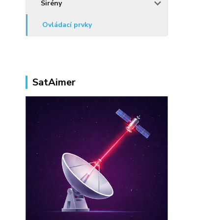
Sirény
Ovládací prvky
SatAimer