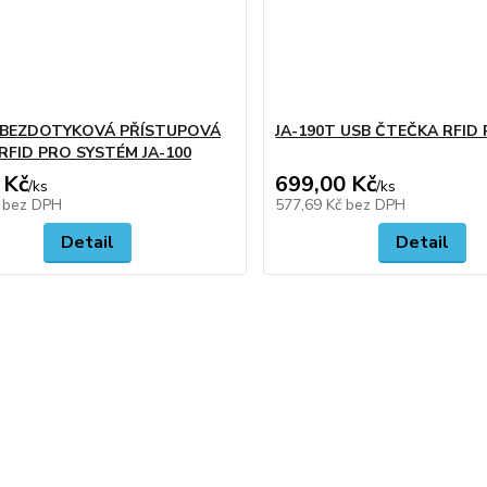
J BEZDOTYKOVÁ PŘÍSTUPOVÁ
JA-190T USB ČTEČKA RFID
RFID PRO SYSTÉM JA-100
 Kč
699,00 Kč
/
ks
/
ks
č
bez DPH
577,69 Kč
bez DPH
Detail
Detail