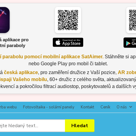
á aplikace pro
tní paraboly
ní parabolu pomocí mobilní aplikace SatAimer.
Stáhněte si apl
nebo Google Play pro mobil či tablet.
tá
česká aplikace
, pro zaměření družice z Vaší pozice,
AR zobr
ispaji Vašeho mobilu
, 60+ družic z celého světa, aktualizov
ekvencí a pokročilou filtrací audiostop, poskytovatelů a dalších 
rba webu
Fotovoltaika - solární panely
Kontakt
Ceník
O nás
Hledat