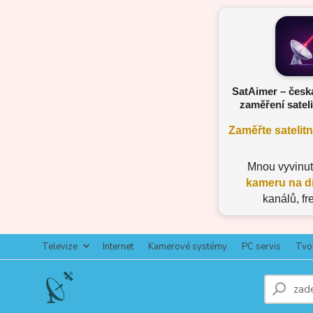
SatAimer – česk
zaměření sateli
Zaměřte satelit
Mnou vyvinu
kameru na d
kanálů, fr
Televize
Internet
Kamerové systémy
PC servis
Tvo