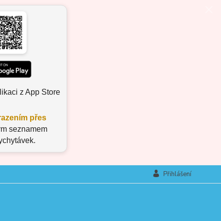
ikaci z App Store
azením přes
aným seznamem
vychytávek.
Přihlášení