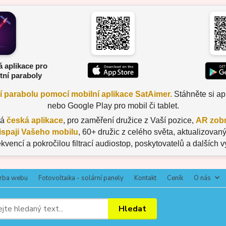
á aplikace pro
tní paraboly
ní parabolu pomocí mobilní aplikace SatAimer.
Stáhněte si apl
nebo Google Play pro mobil či tablet.
tá
česká aplikace
, pro zaměření družice z Vaší pozice,
AR zobr
ispaji Vašeho mobilu
, 60+ družic z celého světa, aktualizov
ekvencí a pokročilou filtrací audiostop, poskytovatelů a dalších 
rba webu
Fotovoltaika - solární panely
Kontakt
Ceník
O nás
Hledat