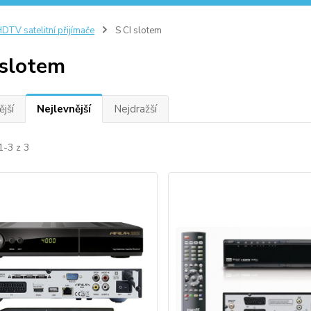
DTV satelitní přijímače
S CI slotem
 slotem
jší
Nejlevnější
Nejdražší
1-3 z 3