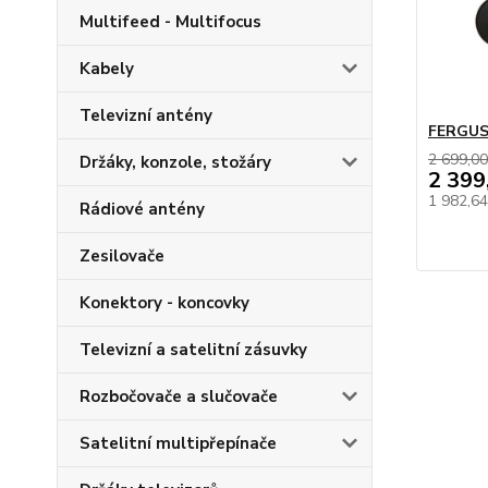
Multifeed - Multifocus
Kabely
Televizní antény
FERGUS
2 699,00
Držáky, konzole, stožáry
2 399
1 982,6
Rádiové antény
Zesilovače
Konektory - koncovky
Televizní a satelitní zásuvky
Rozbočovače a slučovače
Satelitní multipřepínače