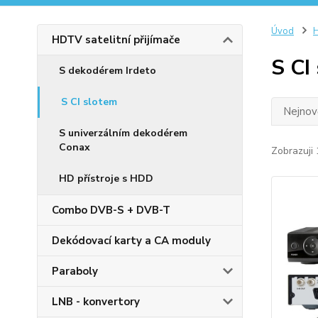
Úvod
H
HDTV satelitní přijímače
S CI
S dekodérem Irdeto
S CI slotem
Nejnově
S univerzálním dekodérem
Conax
Zobrazuji 
HD přístroje s HDD
Combo DVB-S + DVB-T
Dekódovací karty a CA moduly
Paraboly
LNB - konvertory