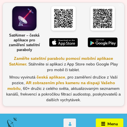
SatAimer – česká
aplikace pro
zaměření satelitní
paraboly
Zaměřte satelitní parabolu pomocí mobilní aplikace
SatAimer.
Stáhněte si aplikaci z App Store nebo Google Play
pro mobil či tablet.
Mnou vyvinutá
česká aplikace
, pro zaměření družice z Vaší
pozice,
AR zobrazením přes kameru na dispaji Vašeho
mobilu
, 60+ družic z celého světa, aktualizovaným seznamem
kanálů, frekvencí a pokročilou filtrací audiostop, poskytovatelů a
dalších vychytávek.
Menu