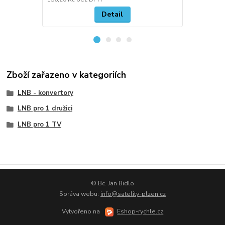
Detail
Zboží zařazeno v kategoriích
LNB - konvertory
LNB pro 1 družici
LNB pro 1 TV
© Bc. Jan Bidlo
Správa webu:
info@satelity-plzen.cz
Vytvořeno na
Eshop-rychle.cz