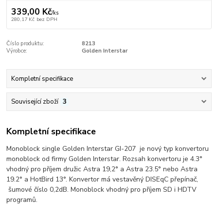
339,00 Kč
/
ks
280,17 Kč
bez DPH
Číslo produktu:
8213
Výrobce:
Golden Interstar
Kompletní specifikace
Související zboží
3
Kompletní specifikace
Monoblock single Golden Interstar GI-207 je nový typ konvertoru
monoblock od firmy Golden Interstar. Rozsah konvertoru je 4.3°
vhodný pro příjem družic Astra 19,2° a Astra 23.5° nebo Astra
19.2° a HotBird 13°. Konvertor má vestavěný DISEqC přepínač,
šumové číslo 0,2dB. Monoblock vhodný pro příjem SD i HDTV
programů.