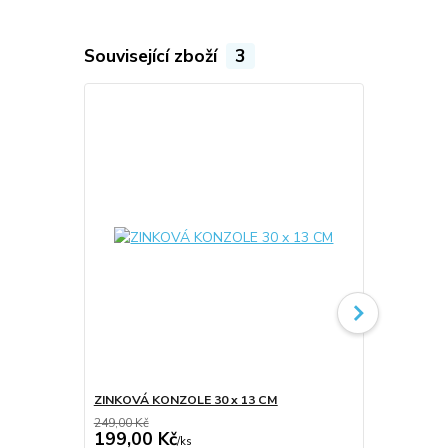
Související zboží
3
ZINKOVÁ KONZOLE 30 x 13 CM
HDMI KABEL 
249,00 Kč
199,00 Kč
149,00 K
/
ks