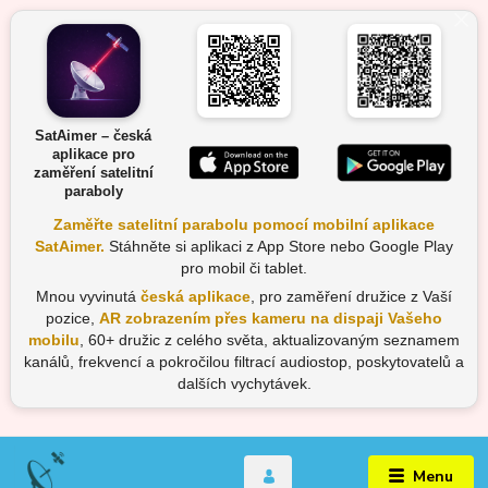
SatAimer – česká
aplikace pro
zaměření satelitní
paraboly
Zaměřte satelitní parabolu pomocí mobilní aplikace
SatAimer.
Stáhněte si aplikaci z App Store nebo Google Play
pro mobil či tablet.
Mnou vyvinutá
česká aplikace
, pro zaměření družice z Vaší
pozice,
AR zobrazením přes kameru na dispaji Vašeho
mobilu
, 60+ družic z celého světa, aktualizovaným seznamem
kanálů, frekvencí a pokročilou filtrací audiostop, poskytovatelů a
dalších vychytávek.
Menu