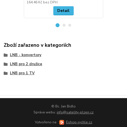
164,46 Kč
bez DPH
123,14 Kč
be
Detail
Zboží zařazeno v kategoriích
LNB - konvertory
LNB pro 2 družice
LNB pro 1 TV
© Bc. Jan Bidlo
Správa webu:
info@satelity-plzen.cz
Vytvořeno na
Eshop-rychle.cz