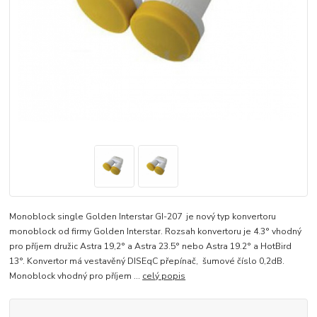
Monoblock single Golden Interstar GI-207 je nový typ konvertoru
monoblock od firmy Golden Interstar. Rozsah konvertoru je 4.3° vhodný
pro příjem družic Astra 19,2° a Astra 23.5° nebo Astra 19.2° a HotBird
13°. Konvertor má vestavěný DISEqC přepínač, šumové číslo 0,2dB.
Monoblock vhodný pro příjem ...
celý popis