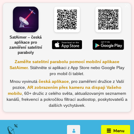
SatAimer – česká
aplikace pro
zaměření satelitní
paraboly
Zaměřte satelitní parabolu pomocí mobilní aplikace
SatAimer.
Stáhněte si aplikaci z App Store nebo Google Play
pro mobil či tablet.
Mnou vyvinutá
česká aplikace
, pro zaměření družice z Vaší
pozice,
AR zobrazením přes kameru na dispaji Vašeho
mobilu
, 60+ družic z celého světa, aktualizovaným seznamem
kanálů, frekvencí a pokročilou filtrací audiostop, poskytovatelů a
dalších vychytávek.
Menu