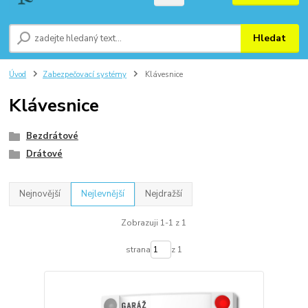
Hledat
Úvod
Zabezpečovací systémy
Klávesnice
Klávesnice
Bezdrátové
Drátové
Nejnovější
Nejlevnější
Nejdražší
Zobrazuji 1-1 z 1
strana
z 1