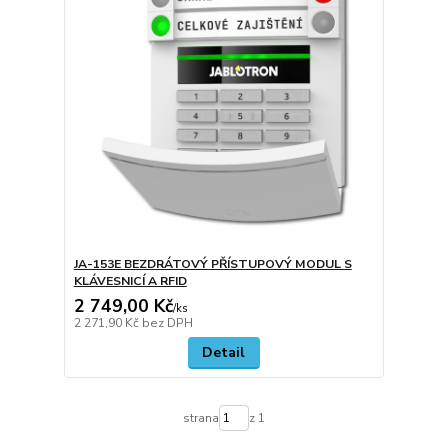
JA-153E BEZDRÁTOVÝ PŘÍSTUPOVÝ MODUL S
KLÁVESNICÍ A RFID
2 749,00 Kč
/
ks
2 271,90 Kč
bez DPH
Detail
strana
z 1