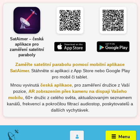
SatAimer – česká
aplikace pro
zaměření satelitní
paraboly
Zaměřte satelitní parabolu pomocí mobilní aplikace
SatAimer.
Stáhněte si aplikaci z App Store nebo Google Play
pro mobil či tablet.
Mnou vyvinutá
česká aplikace
, pro zaměření družice z Vaší
pozice,
AR zobrazením přes kameru na dispaji Vašeho
mobilu
, 60+ družic z celého světa, aktualizovaným seznamem
kanálů, frekvencí a pokročilou filtrací audiostop, poskytovatelů a
dalších vychytávek.
Menu