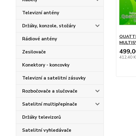
Televizní antény
Držáky, konzole, stožáry
QUATT
Rádiové antény
MULTI
499,0
Zesilovače
412,40 
Konektory - koncovky
Televizní a satelitní zásuvky
Rozbočovače a slučovače
Satelitní multipřepínače
Držáky televizorů
Satelitní vyhledávače