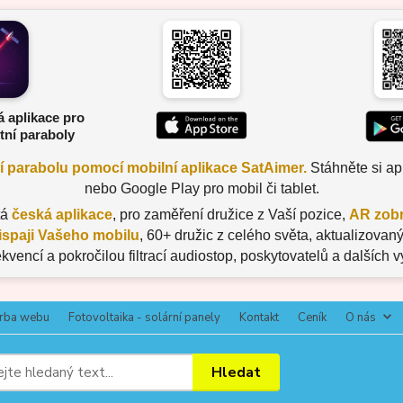
á aplikace pro
tní paraboly
ní parabolu pomocí mobilní aplikace SatAimer.
Stáhněte si apl
nebo Google Play pro mobil či tablet.
tá
česká aplikace
, pro zaměření družice z Vaší pozice,
AR zobr
ispaji Vašeho mobilu
, 60+ družic z celého světa, aktualizov
ekvencí a pokročilou filtrací audiostop, poskytovatelů a dalších 
rba webu
Fotovoltaika - solární panely
Kontakt
Ceník
O nás
Hledat