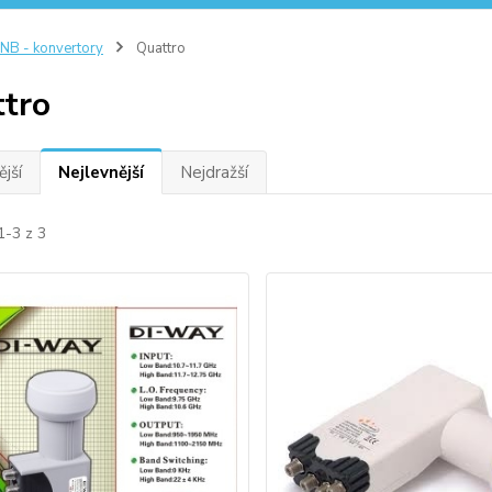
NB - konvertory
Quattro
tro
jší
Nejlevnější
Nejdražší
1-3 z 3