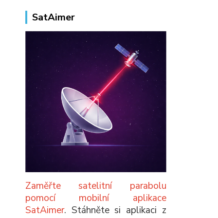
SatAimer
Zaměřte satelitní parabolu
pomocí mobilní aplikace
SatAimer
. Stáhněte si aplikaci z