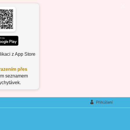
ikaci z App Store
azením přes
aným seznamem
vychytávek.
Přihlášení