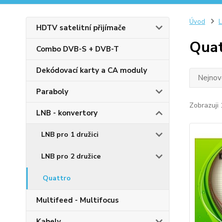
Úvod
L
HDTV satelitní přijímače
Quat
Combo DVB-S + DVB-T
Dekódovací karty a CA moduly
Nejnově
Paraboly
Zobrazuji 
LNB - konvertory
LNB pro 1 družici
LNB pro 2 družice
Quattro
Multifeed - Multifocus
Kabely