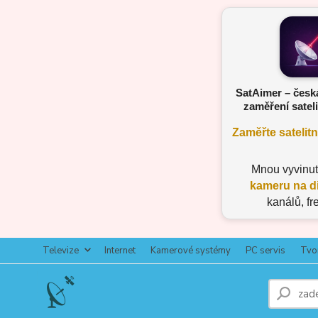
SatAimer – česk
zaměření sateli
Zaměřte satelit
Mnou vyvinu
kameru na d
kanálů, fr
Televize
Internet
Kamerové systémy
PC servis
Tvo