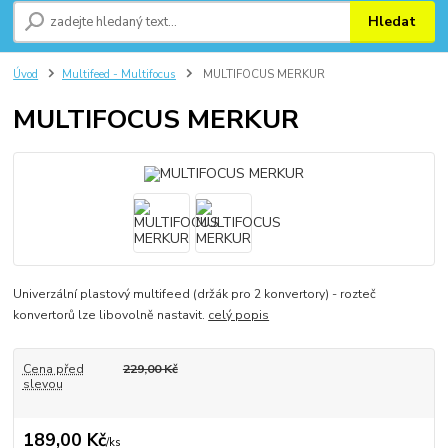
Hledat
Úvod
Multifeed - Multifocus
MULTIFOCUS MERKUR
MULTIFOCUS MERKUR
Univerzální plastový multifeed (držák pro 2 konvertory) - rozteč
konvertorů lze libovolně nastavit.
celý popis
Cena před
229,00 Kč
slevou
189,00 Kč
/
ks