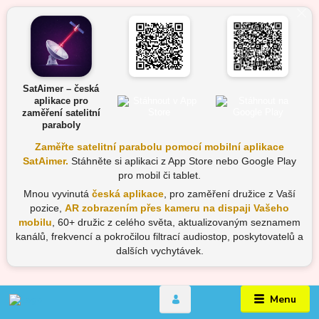
SatAimer – česká
aplikace pro
zaměření satelitní
paraboly
Zaměřte satelitní parabolu pomocí mobilní aplikace
SatAimer.
Stáhněte si aplikaci z App Store nebo Google Play
pro mobil či tablet.
Mnou vyvinutá
česká aplikace
, pro zaměření družice z Vaší
pozice,
AR zobrazením přes kameru na dispaji Vašeho
mobilu
, 60+ družic z celého světa, aktualizovaným seznamem
kanálů, frekvencí a pokročilou filtrací audiostop, poskytovatelů a
dalších vychytávek.
Menu