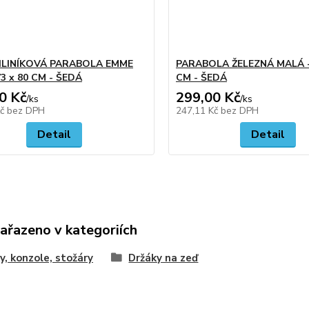
HLINÍKOVÁ PARABOLA EMME
PARABOLA ŽELEZNÁ MALÁ - 
73 x 80 CM - ŠEDÁ
CM - ŠEDÁ
0 Kč
299,00 Kč
/
ks
/
ks
Kč
bez DPH
247,11 Kč
bez DPH
Detail
Detail
zařazeno v kategoriích
y, konzole, stožáry
Držáky na zeď