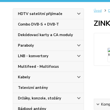
Úvod
D
HDTV satelitní přijímače
ZIN
Combo DVB-S + DVB-T
Dekódovací karty a CA moduly
Paraboly
LNB - konvertory
Multifeed - Multifocus
Kabely
Televizní antény
Držáky, konzole, stožáry
Kompl
Rádiové antény