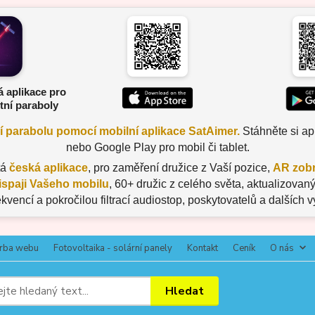
á aplikace pro
tní paraboly
ní parabolu pomocí mobilní aplikace SatAimer.
Stáhněte si apl
nebo Google Play pro mobil či tablet.
tá
česká aplikace
, pro zaměření družice z Vaší pozice,
AR zobr
ispaji Vašeho mobilu
, 60+ družic z celého světa, aktualizov
ekvencí a pokročilou filtrací audiostop, poskytovatelů a dalších 
rba webu
Fotovoltaika - solární panely
Kontakt
Ceník
O nás
Hledat