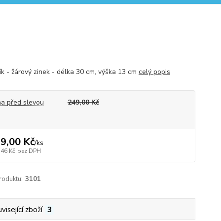
ík - žárový zinek - délka 30 cm, výška 13 cm
celý popis
a před slevou
249,00 Kč
9,00 Kč
/
ks
,46 Kč
bez DPH
roduktu:
3101
visející zboží
3