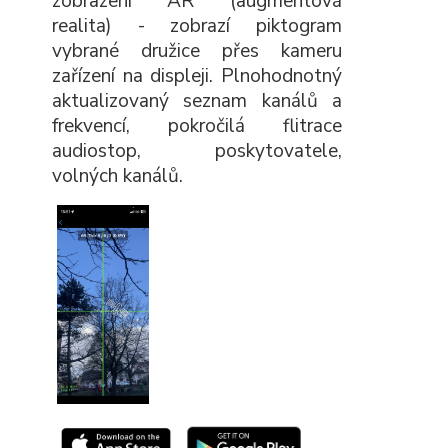
zobrazení AR (augmentová
realita) - zobrazí piktogram
vybrané družice přes kameru
zařízení na displeji. Plnohodnotný
aktualizovaný seznam kanálů a
frekvencí, pokročilá flitrace
audiostop, poskytovatele,
volných kanálů.