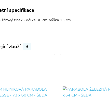
tní specifikace
- žárový zinek - délka 30 cm, výška 13 cm
jící zboží
3