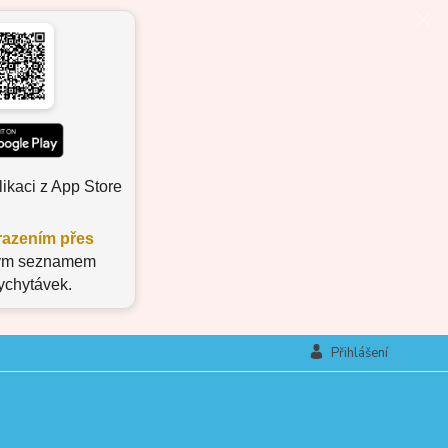
ikaci z App Store
azením přes
aným seznamem
vychytávek.
Přihlášení