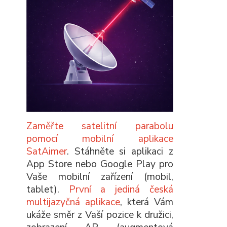
Zaměřte satelitní parabolu
pomocí mobilní aplikace
SatAimer
. Stáhněte si aplikaci z
App Store nebo Google Play pro
Vaše mobilní zařízení (mobil,
tablet).
První a jediná česká
multijazyčná aplikace
, která Vám
ukáže směr z Vaší pozice k družici,