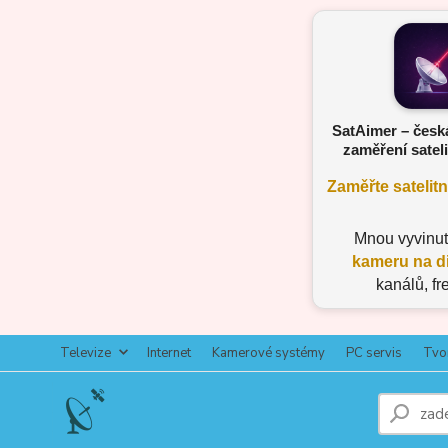
SatAimer – česk
zaměření sateli
Zaměřte satelit
Mnou vyvinu
kameru na d
kanálů, fr
Televize
Internet
Kamerové systémy
PC servis
Tvo