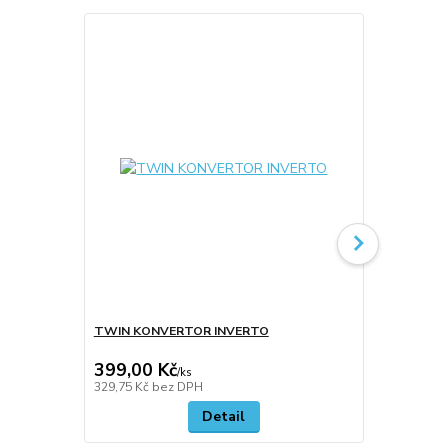
TWIN KONVERTOR INVERTO
SINGLE KO
399,00 Kč
179,00 K
/
ks
329,75 Kč
bez DPH
147,93 Kč
be
Detail