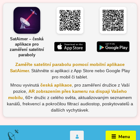
SatAimer – česká
aplikace pro
zaměření satelitní
paraboly
Zaměřte satelitní parabolu pomocí mobilní aplikace
SatAimer.
Stáhněte si aplikaci z App Store nebo Google Play
pro mobil či tablet.
Mnou vyvinutá
česká aplikace
, pro zaměření družice z Vaší
pozice,
AR zobrazením přes kameru na dispaji Vašeho
mobilu
, 60+ družic z celého světa, aktualizovaným seznamem
kanálů, frekvencí a pokročilou filtrací audiostop, poskytovatelů a
dalších vychytávek.
Menu