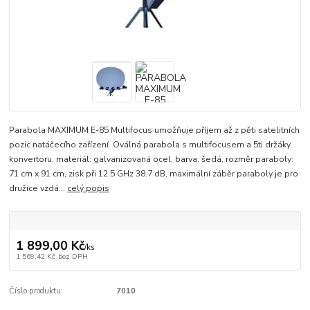
Parabola MAXIMUM E-85 Multifocus umožňuje příjem až z pěti satelitních
pozic natáčecího zařízení. Oválná parabola s multifocusem a 5ti držáky
konvertoru, materiál: galvanizovaná ocel, barva: šedá, rozměr paraboly:
71 cm x 91 cm, zisk při 12.5 GHz 38.7 dB, maximální záběr paraboly je pro
družice vzdá...
celý popis
1 899,00 Kč
/
ks
1 569,42 Kč
bez DPH
Číslo produktu:
7010