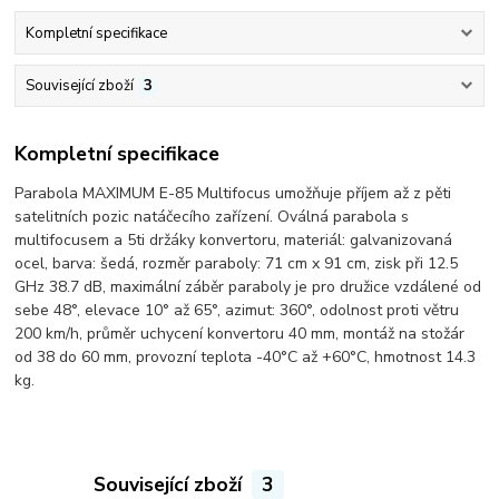
Kompletní specifikace
Související zboží
3
Kompletní specifikace
Parabola MAXIMUM E-85 Multifocus umožňuje příjem až z pěti
satelitních pozic natáčecího zařízení. Oválná parabola s
multifocusem a 5ti držáky konvertoru, materiál: galvanizovaná
ocel, barva: šedá, rozměr paraboly: 71 cm x 91 cm, zisk při 12.5
GHz 38.7 dB, maximální záběr paraboly je pro družice vzdálené od
sebe 48°, elevace 10° až 65°, azimut: 360°, odolnost proti větru
200 km/h, průměr uchycení konvertoru 40 mm, montáž na stožár
od 38 do 60 mm, provozní teplota -40°C až +60°C, hmotnost 14.3
kg.
Související zboží
3