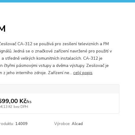
FM
Zesilovač CA-312 se používá pro zesílení televizních a FM
ignálů. Jedná se o značkové zařízení navržené pro použití v
 a středně velkých komunitních instalacích. CA-312 je
n čtyřmi pásmovými vstupy a dvěma výstupy. Zesilovač je
 z jeho interního zdroje. Zařízení ne...
celý popis
699,00 Kč
/
ks
04,13 Kč
bez DPH
roduktu:
14009
Výrobce:
Alcad