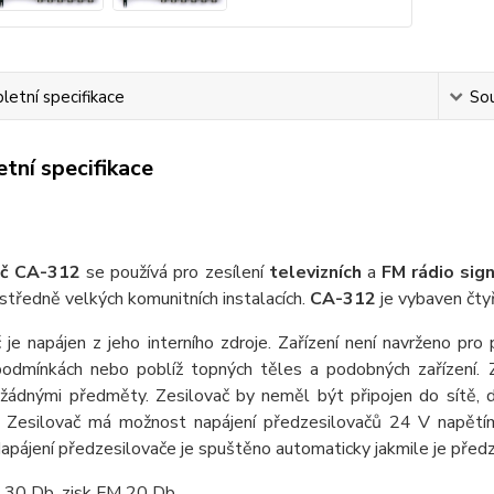
etní specifikace
Sou
tní specifikace
ač CA-312
se používá pro zesílení
televizních
a
FM rádio sig
středně velkých komunitních instalacích.
CA-312
je vybaven čty
 je napájen z jeho interního zdroje. Zařízení není navrženo pro
podmínkách nebo poblíž topných těles a podobných zařízení. Z
 žádnými předměty. Zesilovač by neměl být připojen do sítě, do
. Zesilovač má možnost napájení předzesilovačů 24 V napě
apájení předzesilovače je spuštěno automaticky jakmile je předze
 30 Db, zisk FM 20 Db.