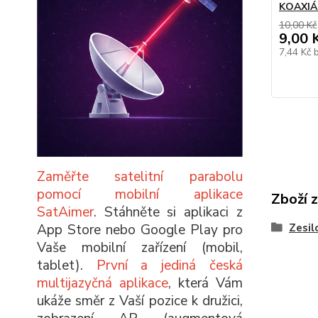
KOAXIÁ
10,00 Kč
9,00 
7,44 Kč
Zaměřte satelitní parabolu
pomocí mobilní aplikace
Zboží 
SatAimer
. Stáhněte si aplikaci z
Zesil
App Store nebo Google Play pro
Vaše mobilní zařízení (mobil,
tablet).
První a jediná česká
multijazyčná aplikace
, která Vám
ukáže směr z Vaší pozice k družici,