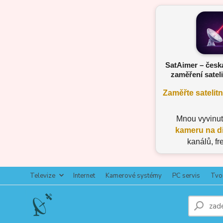
SatAimer – česk
zaměření sateli
Zaměřte satelit
Mnou vyvinu
kameru na d
kanálů, fr
Televize
Internet
Kamerové systémy
PC servis
Tvo