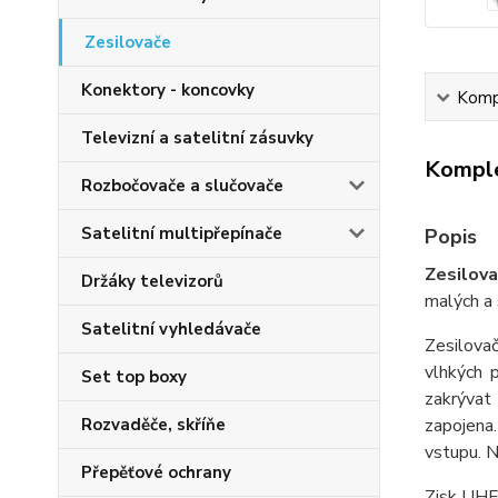
Zesilovače
Konektory - koncovky
Kompl
Televizní a satelitní zásuvky
Komple
Rozbočovače a slučovače
Satelitní multipřepínače
Popis
Zesilov
Držáky televizorů
malých a 
Satelitní vyhledávače
Zesilovač
vlhkých 
Set top boxy
zakrývat
zapojena
Rozvaděče, skříňe
vstupu. N
Přepěťové ochrany
Zisk UHF