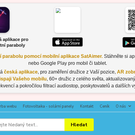
á aplikace pro
tní paraboly
ní parabolu pomocí mobilní aplikace SatAimer.
Stáhněte si apl
nebo Google Play pro mobil či tablet.
tá
česká aplikace
, pro zaměření družice z Vaší pozice,
AR zobr
ispaji Vašeho mobilu
, 60+ družic z celého světa, aktualizov
ekvencí a pokročilou filtrací audiostop, poskytovatelů a dalších 
rba webu
Fotovoltaika - solární panely
Kontakt
Ceník
O nás
Hledat