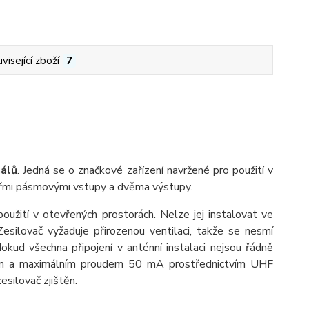
visející zboží
7
nálů
. Jedná se o značkové zařízení navržené pro použití v
řmi pásmovými vstupy a dvěma výstupy.
 použití v otevřených prostorách. Nelze jej instalovat ve
esilovač vyžaduje přirozenou ventilaci, takže se nesmí
kud všechna připojení v anténní instalaci nejsou řádně
tím a maximálním proudem 50 mA prostřednictvím UHF
silovač zjištěn.