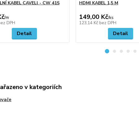
LNÍ KABEL CAVELl - CW 41S
HDMI KABEL 1,5 M
Kč
149,00 Kč
/
m
/
ks
bez DPH
123,14 Kč
bez DPH
Detail
Detail
zařazeno v kategoriích
ovače