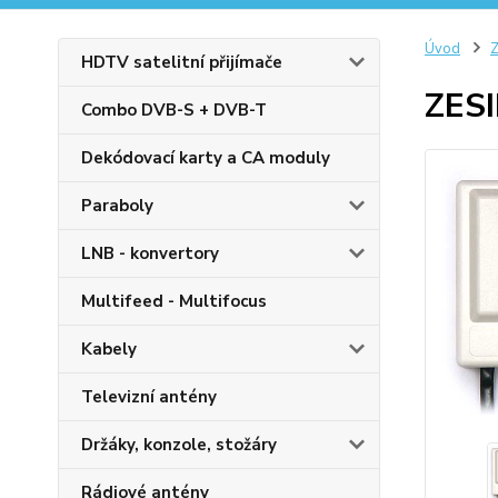
Úvod
Z
HDTV satelitní přijímače
ZES
Combo DVB-S + DVB-T
Dekódovací karty a CA moduly
Paraboly
LNB - konvertory
Multifeed - Multifocus
Kabely
Televizní antény
Držáky, konzole, stožáry
Rádiové antény