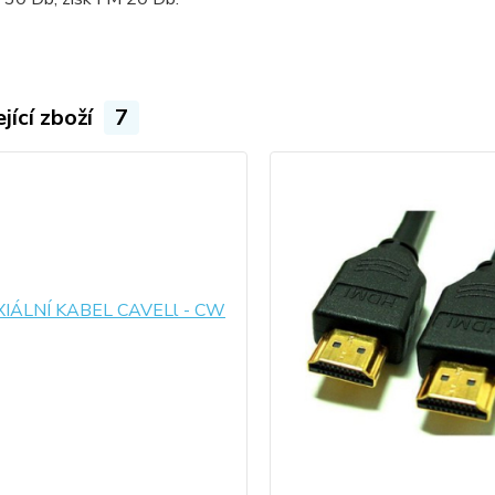
jící zboží
7