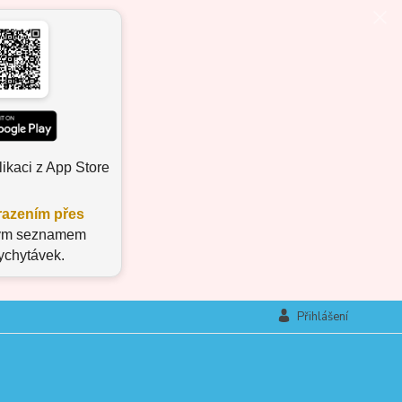
ikaci z App Store
azením přes
aným seznamem
vychytávek.
Přihlášení