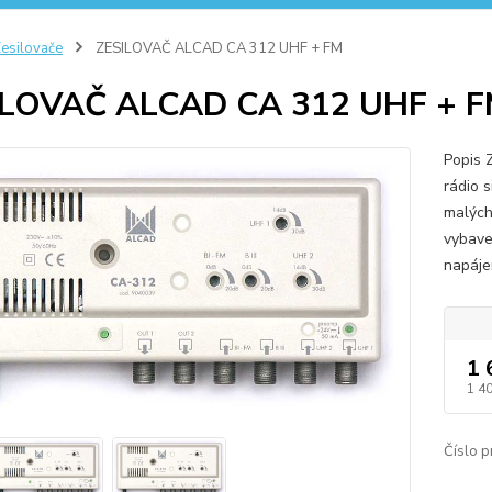
esilovače
ZESILOVAČ ALCAD CA 312 UHF + FM
ILOVAČ ALCAD CA 312 UHF + 
Popis 
rádio s
malých
vybave
napájen
1 
1 4
Číslo p