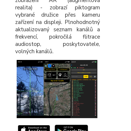
zobrazení AR (augmentová
realita) - zobrazí piktogram
vybrané družice přes kameru
zařízení na displeji. Plnohodnotný
aktualizovaný seznam kanálů a
frekvencí, pokročilá flitrace
audiostop, poskytovatele,
volných kanálů.