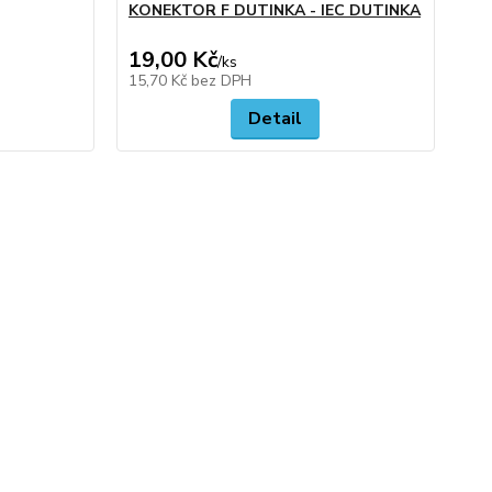
KONEKTOR F DUTINKA - IEC DUTINKA
LI
19,00 Kč
25
/
ks
15,70 Kč
bez DPH
20
Detail