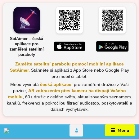
SatAimer – česká
aplikace pro
zaměření satelitní
paraboly
Zaměřte satelitní parabolu pomocí mobilní aplikace
SatAimer.
Stáhněte si aplikaci z App Store nebo Google Play
pro mobil či tablet.
Mnou vyvinutá
česká aplikace
, pro zaměření družice z Vaší
pozice,
AR zobrazením přes kameru na dispaji Vašeho
mobilu
, 60+ družic z celého světa, aktualizovaným seznamem
kanálů, frekvencí a pokročilou filtrací audiostop, poskytovatelů a
dalších vychytávek.
Menu