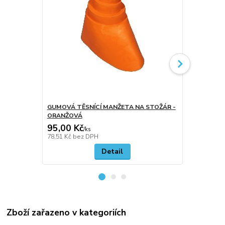
GUMOVÁ TĚSNÍCÍ MANŽETA NA STOŽÁR -
GUMOVÁ TĚ
ORANŽOVÁ
ČERNÁ
95,00 Kč
95,00 Kč
/
ks
78,51 Kč
bez DPH
78,51 Kč
bez
Detail
Zboží zařazeno v kategoriích