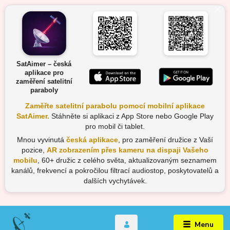
SatAimer – česká
aplikace pro
zaměření satelitní
paraboly
Zaměřte satelitní parabolu pomocí mobilní aplikace
SatAimer.
Stáhněte si aplikaci z App Store nebo Google Play
pro mobil či tablet.
Mnou vyvinutá
česká aplikace
, pro zaměření družice z Vaší
pozice,
AR zobrazením přes kameru na dispaji Vašeho
mobilu
, 60+ družic z celého světa, aktualizovaným seznamem
kanálů, frekvencí a pokročilou filtrací audiostop, poskytovatelů a
dalších vychytávek.
Menu