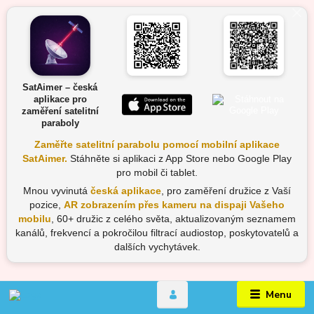
SatAimer – česká
aplikace pro
zaměření satelitní
paraboly
Zaměřte satelitní parabolu pomocí mobilní aplikace
SatAimer.
Stáhněte si aplikaci z App Store nebo Google Play
pro mobil či tablet.
Mnou vyvinutá
česká aplikace
, pro zaměření družice z Vaší
pozice,
AR zobrazením přes kameru na dispaji Vašeho
mobilu
, 60+ družic z celého světa, aktualizovaným seznamem
kanálů, frekvencí a pokročilou filtrací audiostop, poskytovatelů a
dalších vychytávek.
Menu