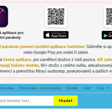
á aplikace pro
tní paraboly
ní parabolu pomocí mobilní aplikace SatAimer.
Stáhněte si apl
nebo Google Play pro mobil či tablet.
tá
česká aplikace
, pro zaměření družice z Vaší pozice,
AR zobr
ispaji Vašeho mobilu
, 60+ družic z celého světa, aktualizov
ekvencí a pokročilou filtrací audiostop, poskytovatelů a dalších 
rba webu
Fotovoltaika - solární panely
Kontakt
Ceník
O nás
Hledat