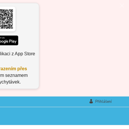
ikaci z App Store
azením přes
aným seznamem
vychytávek.
Přihlášení