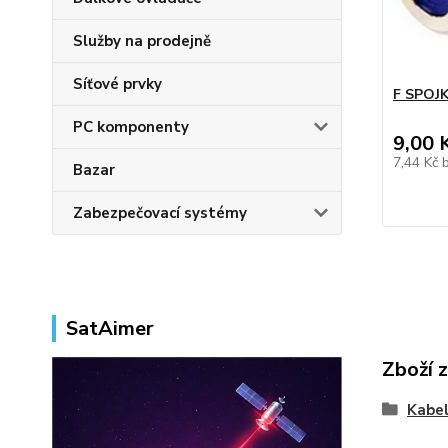
Služby na prodejně
Síťové prvky
F SPOJ
PC komponenty
9,00 
7,44 Kč
Bazar
Zabezpečovací systémy
SatAimer
Zboží 
Kabe