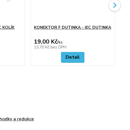
C KOLÍK
KONEKTOR F DUTINKA - IEC DUTINKA
LI
19,00 Kč
25
/
ks
15,70 Kč
bez DPH
20
Detail
hodky a redukce