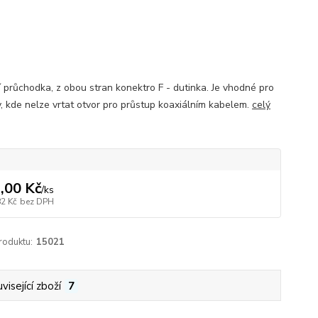
 průchodka, z obou stran konektro F - dutinka. Je vhodné pro
y, kde nelze vrtat otvor pro průstup koaxiálním kabelem.
celý
,00 Kč
/
ks
82 Kč
bez DPH
roduktu:
15021
visející zboží
7