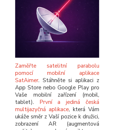
Zaměřte satelitní parabolu
pomocí mobilní aplikace
SatAimer
. Stáhněte si aplikaci z
App Store nebo Google Play pro
Vaše mobilní zařízení (mobil,
tablet).
První a jediná česká
multijazyčná aplikace
, která Vám
ukáže směr z Vaší pozice k družici,
zobrazení AR (augmentová