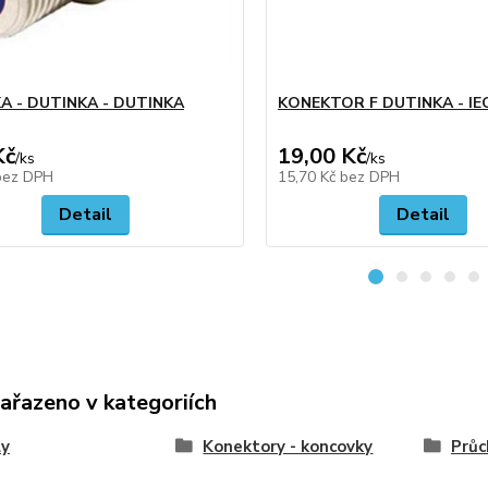
KA - DUTINKA - DUTINKA
KONEKTOR F DUTINKA - IE
Kč
19,00 Kč
/
ks
/
ks
bez DPH
15,70 Kč
bez DPH
Detail
Detail
zařazeno v kategoriích
ly
Konektory - koncovky
Průc