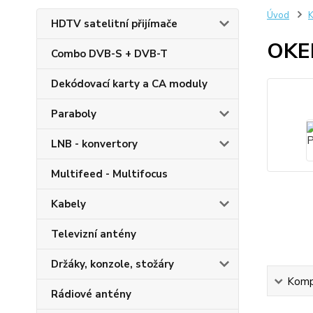
Úvod
K
HDTV satelitní přijímače
OKE
Combo DVB-S + DVB-T
Dekódovací karty a CA moduly
Paraboly
LNB - konvertory
Multifeed - Multifocus
Kabely
Televizní antény
Držáky, konzole, stožáry
Kompl
Rádiové antény