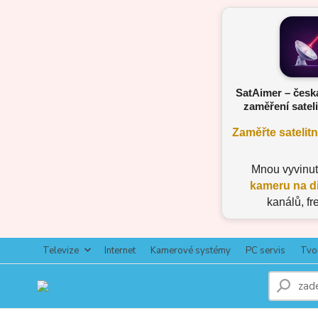
SatAimer – česk
zaměření sateli
Zaměřte satelit
Mnou vyvinu
kameru na d
kanálů, fr
Televize
Internet
Kamerové systémy
PC servis
Tvo