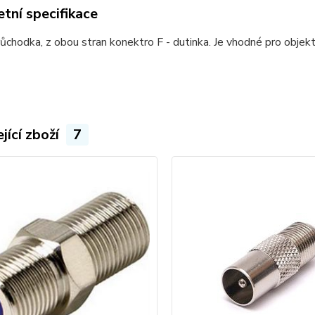
tní specifikace
ůchodka, z obou stran konektro F - dutinka. Je vhodné pro objekt
jící zboží
7