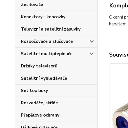
Zesilovače
Komple
Konektory - koncovky
Okenní pr
kabelem.
Televizní a satelitní zásuvky
Rozbočovače a slučovače
Satelitní multipřepínače
Souvise
Držáky televizorů
Satelitní vyhledávače
Set top boxy
Rozvaděče, skříňe
Přepěťové ochrany
Dálkové ovladače