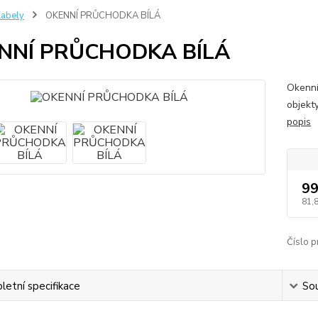
abely
OKENNÍ PRŮCHODKA BÍLÁ
NNÍ PRŮCHODKA BÍLÁ
Okenní
objekt
popis
99
81,
Číslo p
etní specifikace
Sou