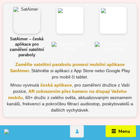
SatAimer – česká
aplikace pro
zaměření satelitní
paraboly
Zaměřte satelitní parabolu pomocí mobilní aplikace
SatAimer.
Stáhněte si aplikaci z App Store nebo Google Play
pro mobil či tablet.
Mnou vyvinutá
česká aplikace
, pro zaměření družice z Vaší
pozice,
AR zobrazením přes kameru na dispaji Vašeho
mobilu
, 60+ družic z celého světa, aktualizovaným seznamem
kanálů, frekvencí a pokročilou filtrací audiostop, poskytovatelů a
dalších vychytávek.
Menu