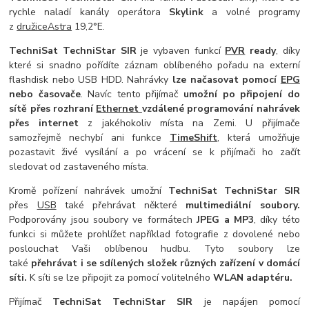
rychle naladí kanály operátora
Skylink
a volné programy
z
družice
Astra
19,2°E.
TechniSat TechniStar SIR
je vybaven funkcí
PVR
ready
, díky
které si snadno pořídíte záznam oblíbeného pořadu na externí
flashdisk nebo USB HDD. Nahrávky
lze načasovat pomocí
EPG
nebo časovače
. Navíc tento přijímač
umožní po připojení do
sítě přes rozhraní
Ethernet
vzdálené programování nahrávek
přes internet
z jakéhokoliv místa na Zemi. U přijímače
samozřejmě nechybí ani funkce
TimeShift
, která umožňuje
pozastavit živé vysílání a po vrácení se k přijímači ho začít
sledovat od zastaveného místa.
Kromě pořízení nahrávek umožní
TechniSat TechniStar SIR
přes
USB
také přehrávat některé
multimediální soubory.
Podporovány jsou soubory ve formátech
JPEG a MP3
, díky této
funkci si můžete prohlížet například fotografie z dovolené nebo
poslouchat Vaši oblíbenou hudbu. Tyto soubory lze
také
přehrávat i se sdílených složek různých zařízení v domácí
síti.
K síti se lze připojit za pomocí volitelného
WLAN adaptéru.
Přijímač
TechniSat TechniStar SIR
je napájen pomocí