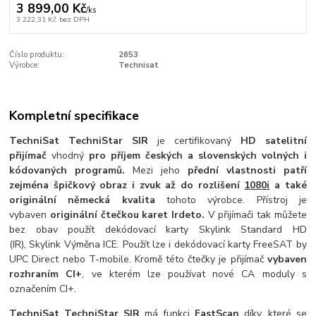
3 899,00 Kč
/
ks
3 222,31 Kč
bez DPH
Číslo produktu:
2653
Výrobce:
Technisat
Kompletní specifikace
TechniSat TechniStar SIR
je certifikovaný
HD satelitní
přijímač
vhodný
pro příjem českých a slovenských volných i
kódovaných programů.
Mezi jeho
přední vlastnosti patří
zejména špičkový obraz i zvuk až do rozlišení
1080i
a také
originální německá kvalita
tohoto výrobce. Přístroj je
vybaven
originální čtečkou karet Irdeto.
V přijímači tak můžete
bez obav použít dekódovací karty Skylink Standard HD
(IR), Skylink Výměna ICE. Použít lze i dekódovací karty FreeSAT by
UPC Direct nebo T-mobile. Kromě této čtečky je přijímač
vybaven
rozhraním CI+
, ve kterém lze používat nové CA moduly s
označením CI+.
TechniSat TechniStar SIR
má funkci
FastScan
díky, které se