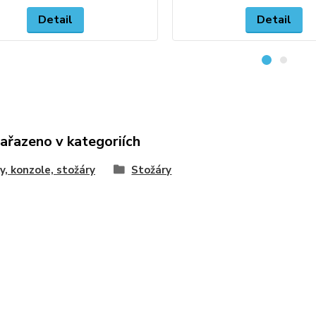
Detail
Detail
zařazeno v kategoriích
y, konzole, stožáry
Stožáry