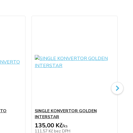
RTO
SINGLE KONVERTOR GOLDEN
TW
INTERSTAR
IN
135,00 Kč
37
/
ks
111,57 Kč
bez DPH
30