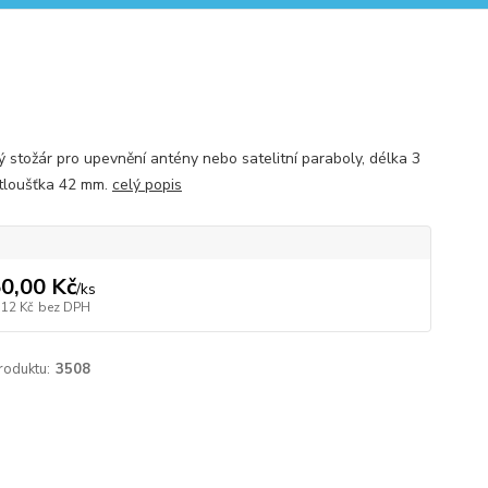
ý stožár pro upevnění antény nebo satelitní paraboly, délka 3
 tloušťka 42 mm.
celý popis
0,00 Kč
/
ks
,12 Kč
bez DPH
roduktu:
3508