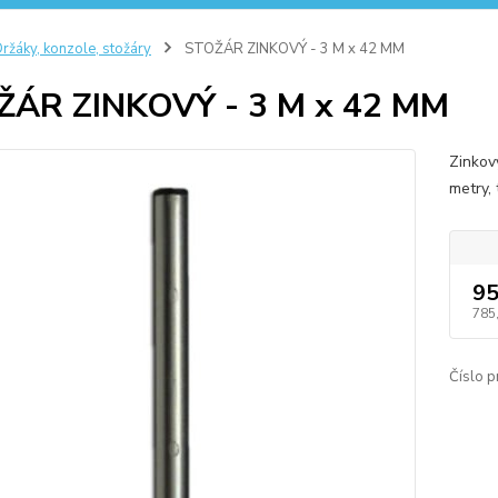
ržáky, konzole, stožáry
STOŽÁR ZINKOVÝ - 3 M x 42 MM
ŽÁR ZINKOVÝ - 3 M x 42 MM
Zinkov
metry,
95
785
Číslo p