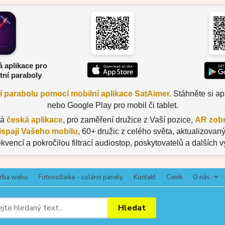
á aplikace pro
tní paraboly
ní parabolu pomocí mobilní aplikace SatAimer.
Stáhněte si apl
nebo Google Play pro mobil či tablet.
tá
česká aplikace
, pro zaměření družice z Vaší pozice,
AR zobr
ispaji Vašeho mobilu
, 60+ družic z celého světa, aktualizov
ekvencí a pokročilou filtrací audiostop, poskytovatelů a dalších 
rba webu
Fotovoltaika - solární panely
Kontakt
Ceník
O nás
Hledat