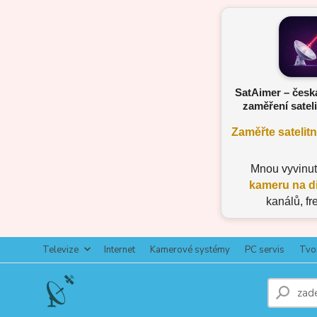
SatAimer – česk
zaměření sateli
Zaměřte satelit
Mnou vyvinu
kameru na d
kanálů, fr
Televize
Internet
Kamerové systémy
PC servis
Tvo