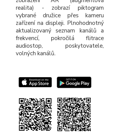
zobrazení AR (augmentová
realita) - zobrazí piktogram
vybrané družice přes kameru
zařízení na displeji. Plnohodnotný
aktualizovaný seznam kanálů a
frekvencí, pokročilá flitrace
audiostop, poskytovatele,
volných kanálů.