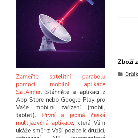
Zboží 
Držák
Zaměřte satelitní parabolu
pomocí mobilní aplikace
SatAimer
. Stáhněte si aplikaci z
App Store nebo Google Play pro
Vaše mobilní zařízení (mobil,
tablet).
První a jediná česká
multijazyčná aplikace
, která Vám
ukáže směr z Vaší pozice k družici,