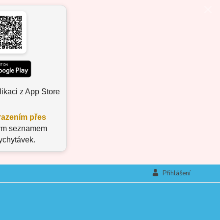
ikaci z App Store
azením přes
aným seznamem
vychytávek.
Přihlášení