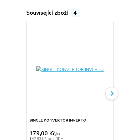
Související zboží
4
SINGLE KONVERTOR INVERTO
MONOBLOCK
499,00 Kč
179,00 Kč
379,00 K
/
ks
147,93 Kč
bez DPH
313,22 Kč
be