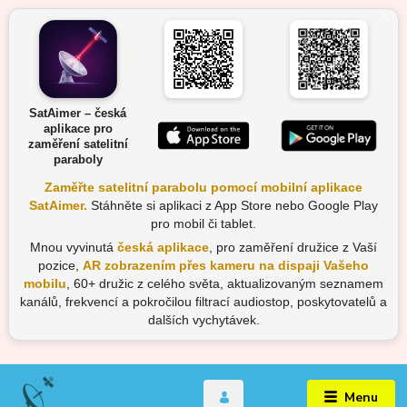
SatAimer – česká
aplikace pro
zaměření satelitní
paraboly
Zaměřte satelitní parabolu pomocí mobilní aplikace
SatAimer.
Stáhněte si aplikaci z App Store nebo Google Play
pro mobil či tablet.
Mnou vyvinutá
česká aplikace
, pro zaměření družice z Vaší
pozice,
AR zobrazením přes kameru na dispaji Vašeho
mobilu
, 60+ družic z celého světa, aktualizovaným seznamem
kanálů, frekvencí a pokročilou filtrací audiostop, poskytovatelů a
dalších vychytávek.
Menu