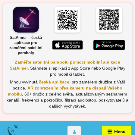
SatAimer – česká
aplikace pro
zaměření satelitní
paraboly
Zaměřte satelitní parabolu pomocí mobilní aplikace
SatAimer.
Stáhněte si aplikaci z App Store nebo Google Play
pro mobil či tablet.
Mnou vyvinutá
česká aplikace
, pro zaměření družice z Vaší
pozice,
AR zobrazením přes kameru na dispaji Vašeho
mobilu
, 60+ družic z celého světa, aktualizovaným seznamem
kanálů, frekvencí a pokročilou filtrací audiostop, poskytovatelů a
dalších vychytávek.
Menu