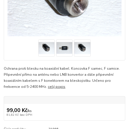
Ochrana proti blesku na koaxiální kabel. Koncovka F samec, F samice.
Připevnění přímo na anténu nebo LNB konvertor a dále připevnění
koaxiálním kabelem s F konektorem na bleskojistku. Určeno pro
frekvence od 5-2400 MHz.
celý popis
99,00 Kč
/
ks
81,82 Kč
bez DPH