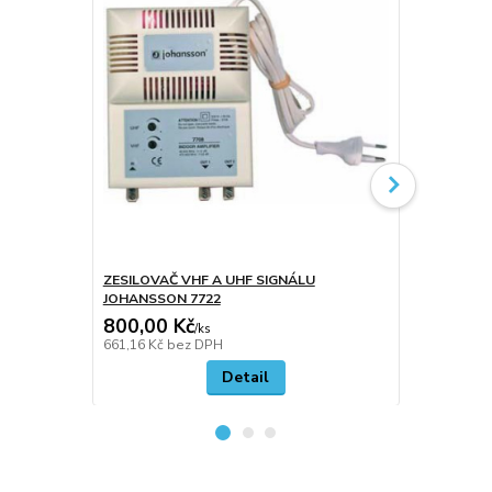
ZESILOVAČ VHF A UHF SIGNÁLU
ZESILOVAČ 
JOHANSSON 7722
800,00 Kč
449,00 K
/
ks
661,16 Kč
bez DPH
371,07 Kč
be
Detail